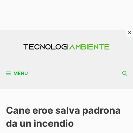
Vai
al
contenuto
MENU
Cane eroe salva padrona
da un incendio