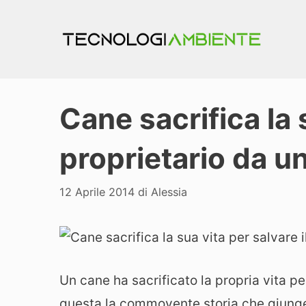
Vai
al
contenuto
Cane sacrifica la s
proprietario da u
12 Aprile 2014
di
Alessia
Un cane ha sacrificato la propria vita per
questa la commovente storia che giunge