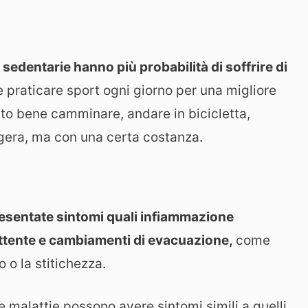
 sedentarie hanno più probabilità di soffrire di
 praticare sport ogni giorno per una migliore
olto bene camminare, andare in bicicletta,
eggera, ma con una certa costanza.
resentate sintomi quali infiammazione
ttente e cambiamenti di evacuazione,
come
 o la stitichezza.
e malattie possono avere sintomi simili a quelli