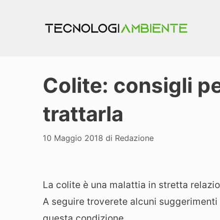
Vai
al
contenuto
Colite: consigli p
trattarla
10 Maggio 2018
di
Redazione
La colite è una malattia in stretta relaz
A seguire troverete alcuni suggerimenti 
questa condizione.