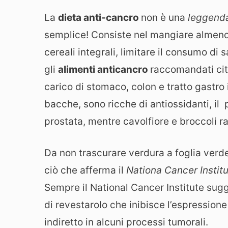
La
dieta anti-cancro
non è una
leggenda
semplice! Consiste nel mangiare almeno 5
cereali integrali, limitare il consumo di s
gli
alimenti anticancro
raccomandati citi
carico di stomaco, colon e tratto gastro in
bacche, sono ricche di antiossidanti, i
prostata, mentre cavolfiore e broccoli r
Da non trascurare verdura a foglia verd
ciò che afferma il
Nationa Cancer Instit
Sempre il National Cancer Institute sugg
di revestarolo che inibisce l’espressio
indiretto in alcuni processi tumorali.