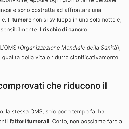
rabbrividire, eppure ogni giorno tante persone
gnosi e sono costrette ad affrontare una
e. Il
tumore
non si sviluppa in una sola notte e,
 sensibilmente il
rischio di cancro
.
 L’OMS (
Organizzazione Mondiale della Sanità
),
a qualità della vita e ridurre significativamente
comprovati che riducono il
o: la stessa OMS, solo poco tempo fa, ha
enti
fattori tumorali
. Certo, non possiamo fare a