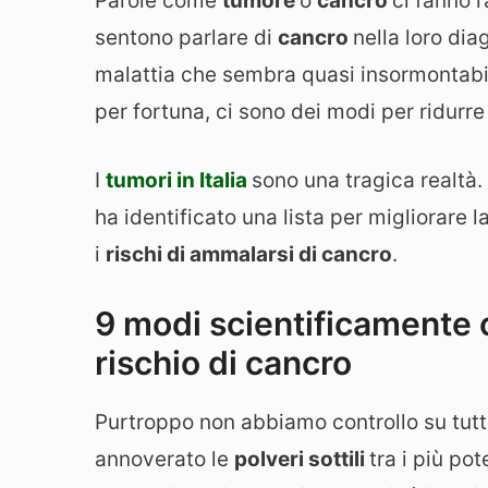
Parole come
tumore
o
cancro
ci fanno 
sentono parlare di
cancro
nella loro dia
malattia che sembra quasi insormontabil
per fortuna, ci sono dei modi per ridurre
I
tumori in Italia
sono una tragica realtà.
ha identificato una lista per migliorare l
i
rischi di ammalarsi di cancro
.
9 modi scientificamente 
rischio di cancro
Purtroppo non abbiamo controllo su tutt
annoverato le
polveri sottili
tra i più pot