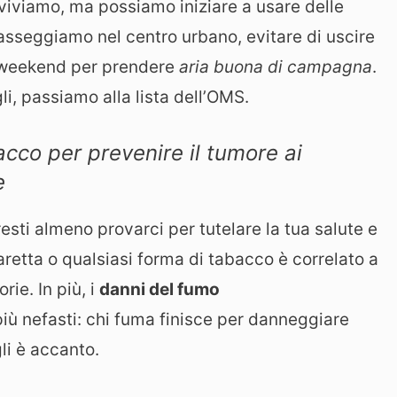
ui viviamo, ma possiamo iniziare a usare delle
sseggiamo nel centro urbano, evitare di uscire
ei weekend per prendere
aria buona di campagna
.
i, passiamo alla lista dell’OMS.
acco per prevenire il tumore ai
e
sti almeno provarci per tutelare la tua salute e
igaretta o qualsiasi forma di tabacco è correlato a
rie. In più, i
danni del fumo
ù nefasti: chi fuma finisce per danneggiare
gli è accanto.