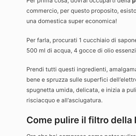
Per prima cosa, dovrai occuparti della
p
commercio, per questo proposito, esisto
una domestica super economica!
Per farla, procurati 1 cucchiaio di sapon
500 ml di acqua, 4 gocce di olio essenzi
Prendi tutti questi ingredienti, amalgama
bene e spruzza sulle superfici dell’elet
spugnetta umida, delicata, e inizia a pu
risciacquo e all’asciugatura.
Come pulire il filtro della