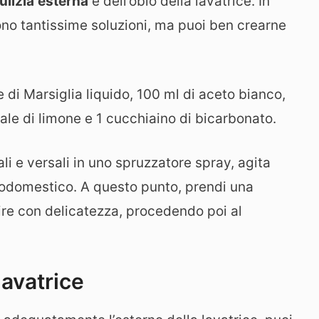
ulizia
esterna
e dell’oblò della lavatrice. In
no tantissime soluzioni, ma puoi ben crearne
e di Marsiglia liquido, 100 ml di aceto bianco,
ale di limone e 1 cucchiaino di bicarbonato.
li e versali in uno spruzzatore spray, agita
trodomestico. A questo punto, prendi una
lire con delicatezza, procedendo poi al
 lavatrice