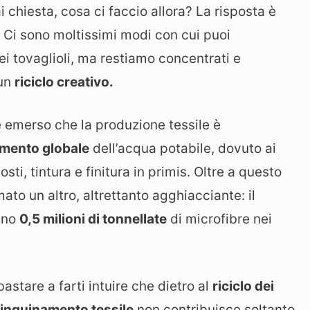
 chiesta, cosa ci faccio allora? La risposta è
! Ci sono moltissimi modi con cui puoi
ei tovaglioli, ma restiamo concentrati e
 un
riciclo creativo.
 è emerso che la produzione tessile è
amento globale
dell’acqua potabile, dovuto ai
sti, tintura e finitura in primis. Oltre a questo
to un altro, altrettanto agghiacciante: il
anno
0,5 milioni di tonnellate
di microfibre nei
stare a farti intuire che dietro al
riciclo dei
inquinamento tessile
non contribuisce soltanto