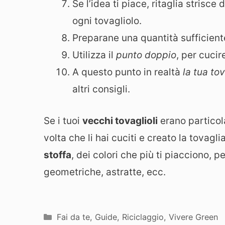
Se l’idea ti piace, ritaglia strisce 
ogni tovagliolo.
Preparane una quantità sufficien
Utilizza il
punto doppio
, per cucir
A questo punto in realtà
la tua to
altri consigli.
Se i tuoi
vecchi tovaglioli
erano particol
volta che li hai cuciti e creato la tovagl
stoffa
, dei colori che più ti piacciono, p
geometriche, astratte, ecc.
Categorie
Fai da te
,
Guide
,
Riciclaggio
,
Vivere Green