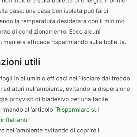
on incidere sulla bolletta di energia. Il primo
lla casa: una casa ben isolata può farci
nendo la temperatura desiderata con il minimo
pianto di condizionamento.
Ecco alcuni
n maniera efficace risparmiando sulla bolletta.
ioni utili
 fogli in alluminio efficaci nell’ isolare dal freddo
 radiatori nell’ambiente, evitando la dispersione
ià provvisti di biadesivo per una facile
rimando all’articolo “
Risparmiare sul
riflettenti”
re nell’ambiente evitando di coprire i