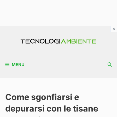
Vai
al
contenuto
MENU
Come sgonfiarsi e
depurarsi con le tisane