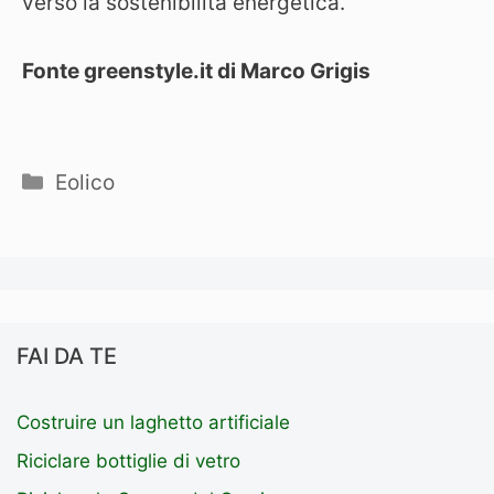
verso la sostenibilità energetica.
Fonte greenstyle.it di Marco Grigis
Categorie
Eolico
FAI DA TE
Costruire un laghetto artificiale
Riciclare bottiglie di vetro