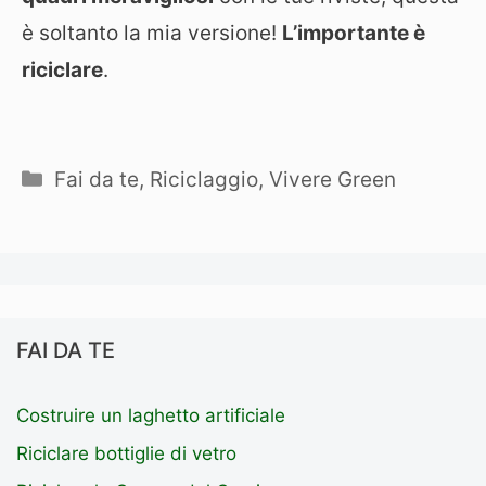
è soltanto la mia versione!
L’importante è
riciclare
.
Categorie
Fai da te
,
Riciclaggio
,
Vivere Green
FAI DA TE
Costruire un laghetto artificiale
Riciclare bottiglie di vetro