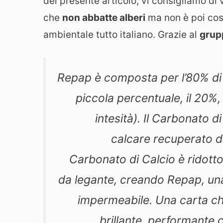
del presente articolo, vi consigliamo di
che
non abbatte alberi
ma non è poi cos
ambientale tutto italiano. Grazie al
grup
Repap è composta per l’80% di
piccola percentuale, il 20%, 
intesità). Il Carbonato 
calcare recuperato da 
Carbonato di Calcio è ridotto i
da legante, creando Repap, una
impermeabile. Una carta che
brillante, performante c