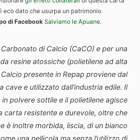
 visionare
gli effetti collaterali
di questa carta
ì eco dato che usurpa un patrimonio
po di Facebook
Salviamo le Apuane
.
 Carbonato di Calcio (CaCO) e per una
da resine atossiche (polietilene ad alta
di Calcio presente in Repap proviene dal
cave e utilizzato dall’industria edile. Il
n polvere sottile e il polietilene agisce
 carta resistente e durevole, oltre che
 è inoltre morbida, liscia, di un bianco
ome una pellicola ma senza l’utilizzo di