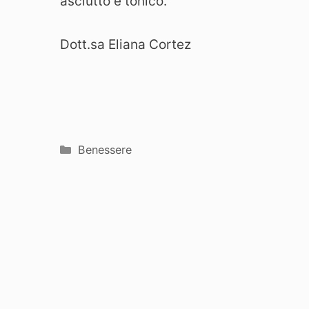
asciutto e tonico.
Dott.sa Eliana Cortez
Categorie
Benessere