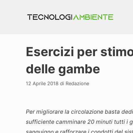
Vai
al
contenuto
Esercizi per stimo
delle gambe
12 Aprile 2018
di
Redazione
Per migliorare la circolazione basta dedic
sufficiente camminare 20 minuti tutti i gi
sanguigno e rafforzare i condotti del sis