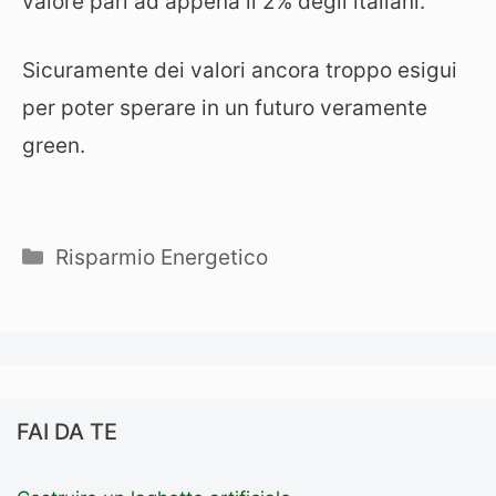
valore pari ad appena il 2% degli italiani.
Sicuramente dei valori ancora troppo esigui
per poter sperare in un futuro veramente
green.
Categorie
Risparmio Energetico
FAI DA TE