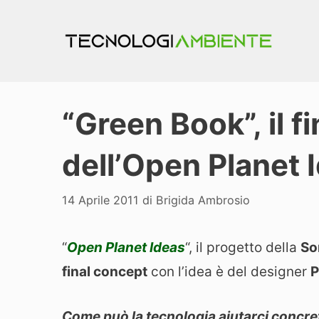
Vai
al
contenuto
“Green Book”, il f
dell’Open Planet 
14 Aprile 2011
di
Brigida Ambrosio
“
Open Planet Ideas
“, il progetto della
So
final concept
con l’idea è del designer
P
Come può la tecnologia aiutarci concre