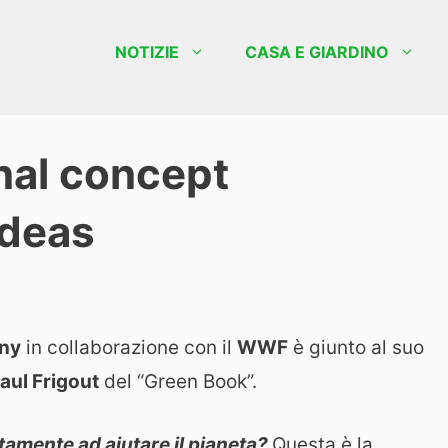
NOTIZIE
CASA E GIARDINO
inal concept
Ideas
ny
in collaborazione con il
WWF
è giunto al suo
aul Frigout
del “Green Book”.
tamente ad aiutare il pianeta?
Questa è la