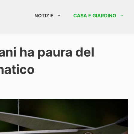
NOTIZIE
CASA E GIARDINO
iani ha paura del
matico