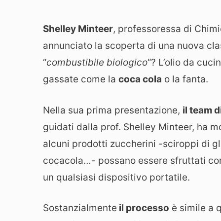
Shelley Minteer
, professoressa di Chimic
annunciato la scoperta di una nuova cl
“
combustibile biologico
“? L’olio da cuc
gassate come la
coca cola
o la fanta.
Nella sua prima presentazione,
il team d
guidati dalla prof. Shelley Minteer, ha 
alcuni prodotti zuccherini -sciroppi di g
cocacola…- possano essere sfruttati com
un qualsiasi dispositivo portatile.
Sostanzialmente
il processo
è simile a q