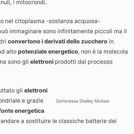
nuli, i mitocrondi.
no nel citoplasma -sostanza acquosa-
può immaginare sono infinitamente piccoli ma il
dri
convertono i derivati dello zucchero
in
ad alto
potenziale energetico
, non è la molecola
 ma sono gli
elettroni
prodotti dal processo
ttato gli
elettroni
ndriale e grazie
Dottoressa Shelley Minteer
fonte energetica
andare a sostituire le classiche batterie dei