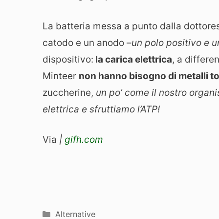
La batteria messa a punto dalla dottore
catodo e un anodo –
un polo positivo e 
dispositivo:
la carica elettrica
, a differe
Minteer
non hanno bisogno di metalli t
zuccherine,
un po’ come il nostro organ
elettrica e sfruttiamo l’ATP!
Via
|
gifh.com
Categorie
Alternative