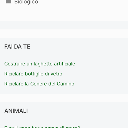
Categorie
Biologico
FAI DA TE
Costruire un laghetto artificiale
Riciclare bottiglie di vetro
Riciclare la Cenere del Camino
ANIMALI
E se il cane beve acqua di mare?