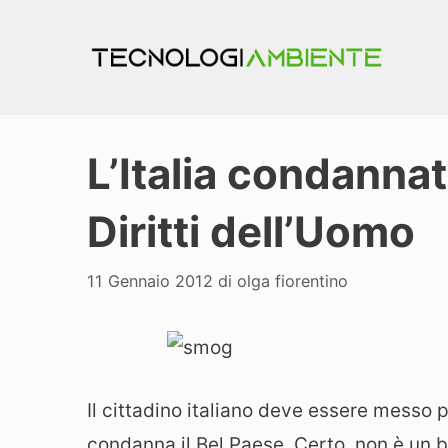
Vai
al
contenuto
L’Italia condannat
Diritti dell’Uomo
11 Gennaio 2012
di
olga fiorentino
Il cittadino italiano deve essere messo p
condanna il Bel Paese. Certo, non è un bu