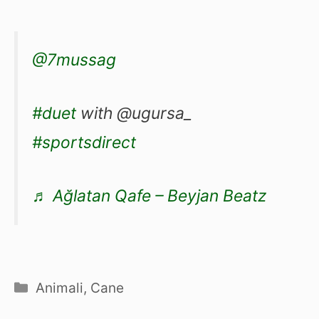
@7mussag
#duet
with @ugursa_
#sportsdirect
♬ Ağlatan Qafe – Beyjan Beatz
Categorie
Animali
,
Cane