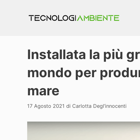
Vai
al
contenuto
Installata la più g
mondo per produrr
mare
17 Agosto 2021
di
Carlotta Degl’innocenti