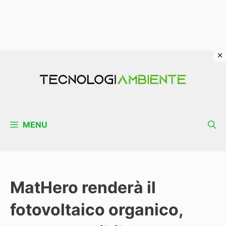
Vai
al
contenuto
MENU
MatHero renderà il
fotovoltaico organico,