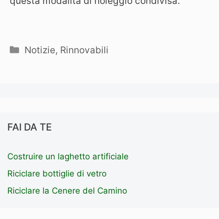
questa modalità di noleggio condivisa.
Categorie
Notizie
,
Rinnovabili
FAI DA TE
Costruire un laghetto artificiale
Riciclare bottiglie di vetro
Riciclare la Cenere del Camino