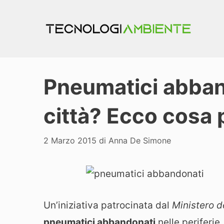
Vai
al
contenuto
Pneumatici abban
città? Ecco cosa p
2 Marzo 2015
di
Anna De Simone
Un’iniziativa patrocinata dal
Ministero d
pneumatici abbandonati
nelle periferie