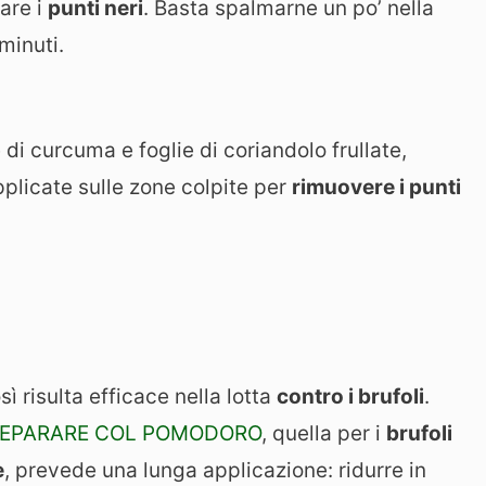
are i
punti neri
. Basta spalmarne un po’ nella
minuti.
di curcuma e foglie di coriandolo frullate,
plicate sulle zone colpite per
rimuovere i punti
ì risulta efficace nella lotta
contro i brufoli
.
PREPARARE COL POMODORO
, quella per i
brufoli
e
, prevede una lunga applicazione: ridurre in