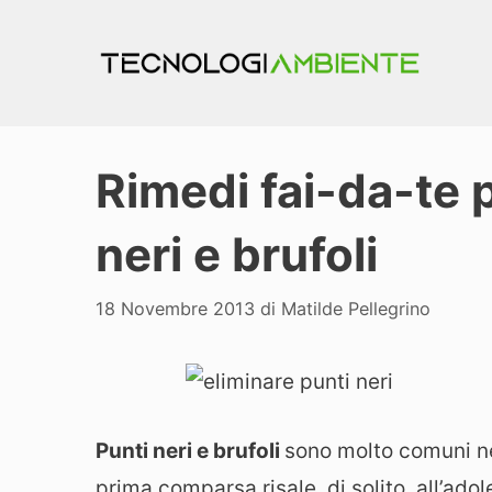
Vai
al
contenuto
Rimedi fai-da-te 
neri e brufoli
18 Novembre 2013
di
Matilde Pellegrino
Punti neri e brufoli
sono molto comuni n
prima comparsa risale, di solito, all’ado