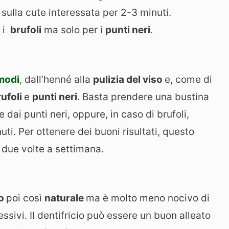
 sulla cute interessata per 2-3 minuti.
r i
brufoli
ma solo per i
punti neri
.
 modi
, dall’henné alla
pulizia del viso
e, come di
rufoli
e
punti neri
. Basta prendere una bustina
e dai punti neri, oppure, in caso di brufoli,
ti. Per ottenere dei buoni risultati, questo
due volte a settimana.
io
poi così
naturale
ma è molto meno nocivo di
sivi. Il dentifricio può essere un buon alleato