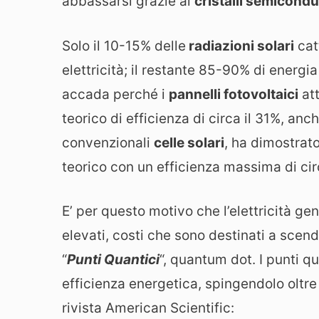
abbassarsi grazie ai
cristalli semicondu
Solo il 10-15% delle
radiazioni solari
catt
elettricità; il restante 85-90% di energi
accada perché i
pannelli fotovoltaici
att
teorico di efficienza di circa il 31%, an
convenzionali
celle solari
, ha dimostrato
teorico con un efficienza massima di cir
E’ per questo motivo che l’elettricità ge
elevati, costi che sono destinati a scende
“
Punti Quantici
“, quantum dot. I punti q
efficienza energetica, spingendolo oltre 
rivista American Scientific: