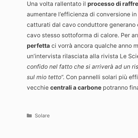
Una volta rallentato il
processo di raff
aumentare l’efficienza di conversione in e
catturati dal cavo conduttore generano e
cavo stesso sottoforma di calore. Per ar
perfetta
ci vorrà ancora qualche anno ma 
un’intervista rilasciata alla rivista Le Sc
confido nel fatto che si arriverà ad un r
sul mio tetto
“. Con pannelli solari più ef
vecchie
centrali a carbone
potranno fin
Categorie
Solare