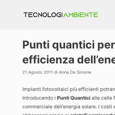
Vai
al
contenuto
Punti quantici pe
efficienza dell’en
21 Agosto 2011
di
Anna De Simone
Impianti fotovoltaici più efficienti potra
Introducendo i
Punti Quantici
alle celle 
commerciale dell’energia solare. I costi e