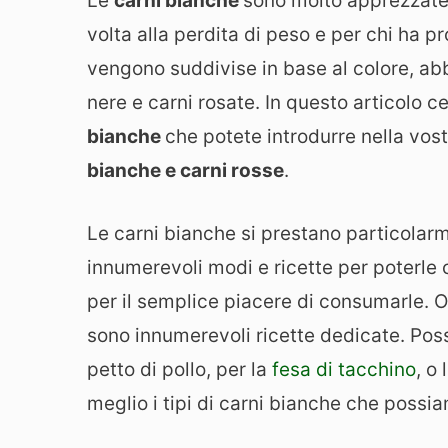
Le
carni bianche
sono molto apprezzate 
volta alla perdita di peso e per chi ha p
vengono suddivise in base al colore, a
nere e carni rosate. In questo articolo 
bianche
che potete introdurre nella vost
bianche e carni rosse
.
Le carni bianche si prestano particolarm
innumerevoli modi e ricette per poterle c
per il semplice piacere di consumarle. Og
sono innumerevoli ricette dedicate. Pos
petto di pollo, per la
fesa di tacchino
, o
meglio i tipi di carni bianche che possi