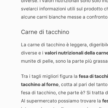
diverse. I valori nutrizionali sono solo 
svelarci informazioni utili sul prodotto c
alcune carni bianche messe a confronto
Carne di tacchino
La carne di tacchino è leggera, digeribi
diverse e i
valori nutrizionali della carn
munite di pelle, sono la parte più grassa
Tra i tagli migliori figura la
fesa di tacc
tacchino al forno
, cotta al pari del tant
fesa di tacchino, che parte è? Si tratta d
Al supermercato possiamo trovare la
fe