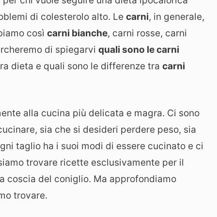
per chi vuole seguire una dieta ipocalorica
roblemi di colesterolo alto. Le
carni
, in generale,
bbiamo così
carni bianche
, carni rosse, carni
cercheremo di spiegarvi
quali sono le carni
ra dieta e quali sono le differenze tra
carni
ente alla cucina più delicata e magra. Ci sono
ucinare, sia che si desideri perdere peso, sia
ni taglio ha i suoi modi di essere cucinato e ci
siamo trovare ricette esclusivamente per il
 la coscia del coniglio. Ma approfondiamo
amo trovare.