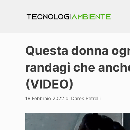
Vai
al
contenuto
Questa donna ogni
randagi che anch
(VIDEO)
18 Febbraio 2022
di
Darek Petrelli