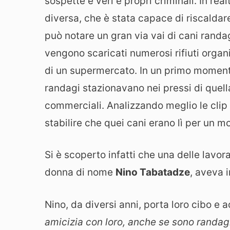
sospette e veri e propri criminali. In re
diversa, che è stata capace di riscaldare 
può notare un gran via vai di cani randa
vengono scaricati numerosi rifiuti organi
di un supermercato. In un primo momento
randagi stazionavano nei pressi di quell
commerciali. Analizzando meglio le clip r
stabilire che quei cani erano lì per un m
Si è scoperto infatti che una delle lavora
donna di nome
Nino Tabatadze
, aveva i
Nino, da diversi anni, porta loro cibo e
amicizia con loro, anche se sono randa