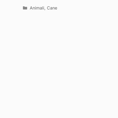
Categorie
Animali
,
Cane