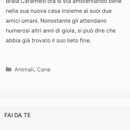
Braiá Caramelo ora si sta ambientando bene
nella sua nuova casa insieme ai suoi due
amici umani. Nonostante gli attendano
numerosi altri anni di gioia, si può dire che
abbia già trovato il suo lieto fine.
Categorie
Animali
,
Cane
FAI DA TE