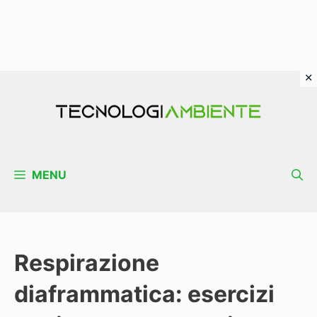
Vai
al
contenuto
MENU
Respirazione
diaframmatica: esercizi