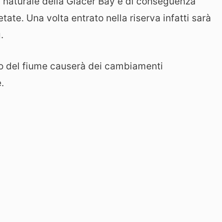
va naturale della Glacer Bay e di conseguenza
tate. Una volta entrato nella riserva infatti sarà
.
o del fiume causerà dei cambiamenti
.