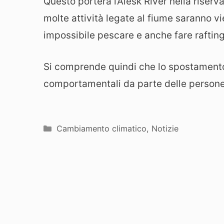
Questo porterà l’Alesk River nella riser
molte attività legate al fiume saranno vie
impossibile pescare e anche fare rafting
Si comprende quindi che lo spostament
comportamentali da parte delle persone
Categorie
Cambiamento climatico
,
Notizie