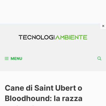
Vai
al
contenuto
MENU
Cane di Saint Ubert o
Bloodhound: la razza