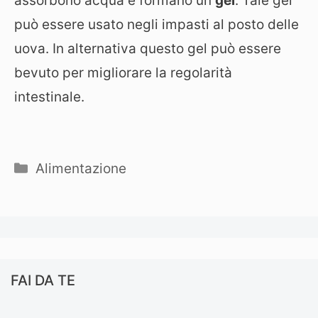
assorbono acqua e formano un
gel
. Tale gel
può essere usato negli impasti al posto delle
uova. In alternativa questo gel può essere
bevuto per migliorare la regolarità
intestinale.
Categorie
Alimentazione
FAI DA TE