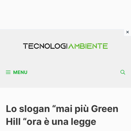
Vai
al
contenuto
MENU
Lo slogan “mai più Green
Hill “ora è una legge