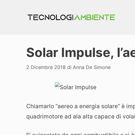
Vai
al
contenuto
Solar Impulse, l’a
2 Dicembre 2018
di
Anna De Simone
Chiamarlo “aereo a energia solare” è im
quadrimotore ad ala alta capace di volar