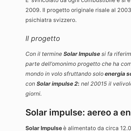
E’ svincolato da ogni combustibile e si è 
2009. Il progetto originale risale al 200
psichiatra svizzero.
Il progetto
Con il termine
Solar Impulse
si fa riferi
parte dell’omonimo progetto che ha come 
mondo in volo sfruttando solo
energia s
con
Solar impulse 2
:
nel 20015 il velivol
giorni.
Solar impulse: aereo a en
Solar Impulse
è alimentato da circa 12