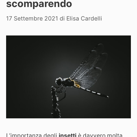
scomparendo
17 Settembre 2021
di
Elisa Cardelli
L’importanza degli
insetti
è davvero molta,