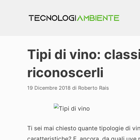
Vai
al
contenuto
Tipi di vino: class
riconoscerli
19 Dicembre 2018
di
Roberto Rais
Ti sei mai chiesto quante tipologie di vin
caratteristiche? E, ancora, da quali uve 