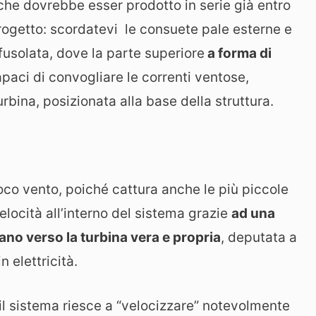
he dovrebbe esser prodotto in serie già entro
 progetto: scordatevi le consuete pale esterne e
fusolata, dove la parte superiore
a forma di
paci di convogliare le correnti ventose,
urbina, posizionata alla base della struttura.
oco vento, poiché cattura anche le più piccole
locità all’interno del sistema grazie
ad una
zano verso la turbina vera e propria
, deputata a
n elettricità.
il sistema riesce a “velocizzare” notevolmente