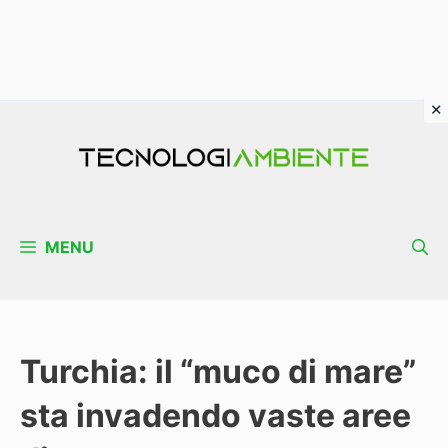
Vai
al
contenuto
MENU
Turchia: il “muco di mare”
sta invadendo vaste aree