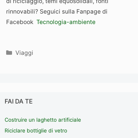
di riciclaggio, temi equosolidali, fonti
rinnovabili? Seguici sulla Fanpage di
Facebook
Tecnologia-ambiente
Categorie
Viaggi
FAI DA TE
Costruire un laghetto artificiale
Riciclare bottiglie di vetro