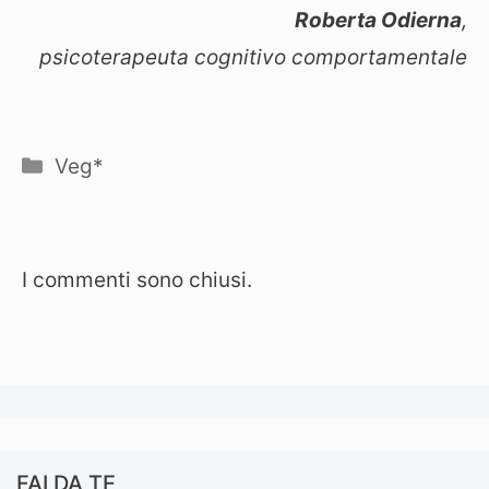
Roberta Odierna
,
psicoterapeuta cognitivo comportamentale
Categorie
Veg*
I commenti sono chiusi.
FAI DA TE