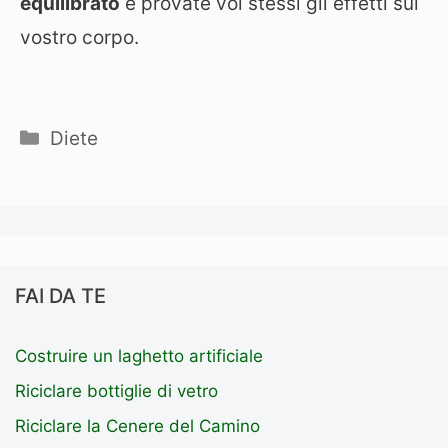
equilibrato
e provate voi stessi gli effetti sul
vostro corpo.
Categorie
Diete
FAI DA TE
Costruire un laghetto artificiale
Riciclare bottiglie di vetro
Riciclare la Cenere del Camino