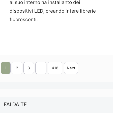
al suo interno ha installanto dei
dispositivi LED, creando intere librerie
fluorescenti.
Leggi Tutto
1
2
3
…
418
Next
FAI DA TE