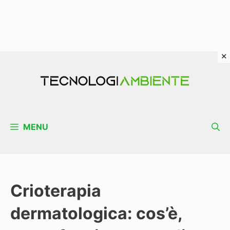
Vai
al
contenuto
MENU
Crioterapia
dermatologica: cos’è,