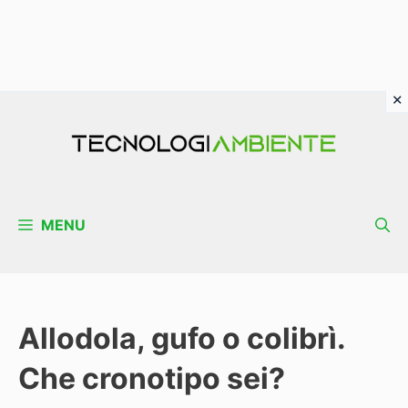
Vai
al
contenuto
MENU
Allodola, gufo o colibrì.
Che cronotipo sei?