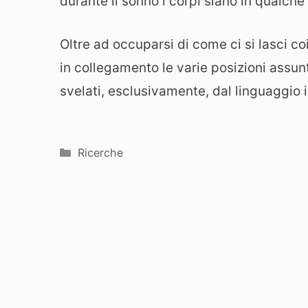
durante il sonno i corpi siano in qualche
Oltre ad occuparsi di come ci si lasci c
in collegamento le varie posizioni assun
svelati, esclusivamente, dal linguaggio 
Categorie
Ricerche