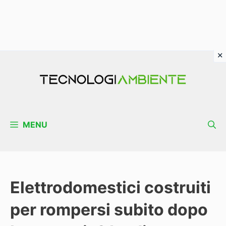
Vai
al
contenuto
MENU
Elettrodomestici costruiti
per rompersi subito dopo