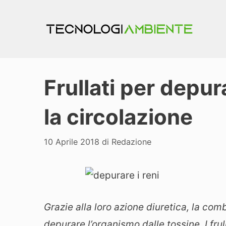
Vai
al
contenuto
Frullati per depura
la circolazione
10 Aprile 2018
di
Redazione
Grazie alla loro azione diuretica, la co
depurare l’organismo dalle tossine. I frull