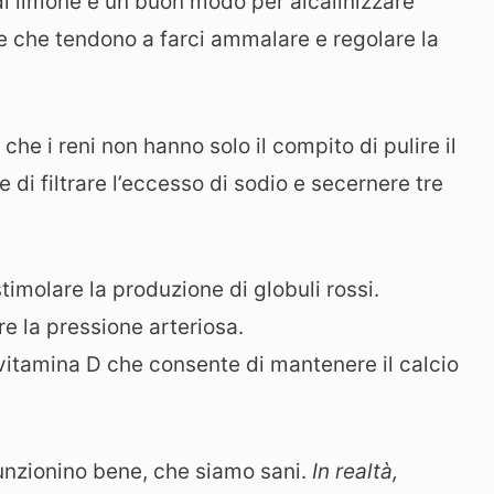
o di limone è un buon modo per alcalinizzare
ve che tendono a farci ammalare e regolare la
che i reni non hanno solo il compito di pulire il
di filtrare l’eccesso di sodio e secernere tre
stimolare la produzione di globuli rossi.
re la pressione arteriosa.
la vitamina D che consente di mantenere il calcio
 funzionino bene, che siamo sani.
In realtà,