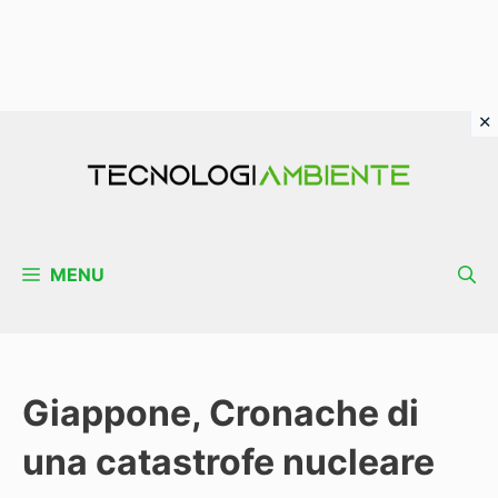
Vai
al
contenuto
MENU
Giappone, Cronache di
una catastrofe nucleare