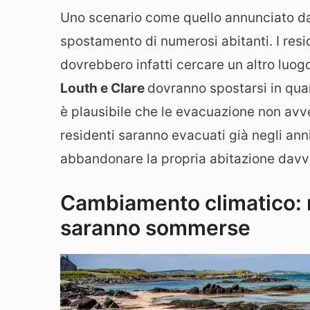
Uno scenario come quello annunciato da
spostamento di numerosi abitanti. I resid
dovrebbero infatti cercare un altro luogo
Louth e Clare
dovranno spostarsi in qu
è plausibile che le evacuazione non avve
residenti saranno evacuati già negli an
abbandonare la propria abitazione davv
Cambiamento climatico: m
saranno sommerse